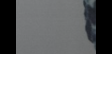
Dicas de Fotografia
Como vencer a timidez
na hora de fotografar
com 5 passos simples